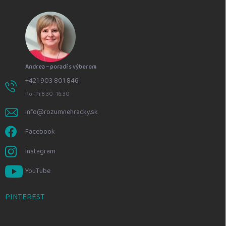
Andrea – poradí s výberom
+421 903 801 846
Po–Pi 8:30–16:30
info@rozumnehracky.sk
Facebook
Instagram
YouTube
PINTEREST