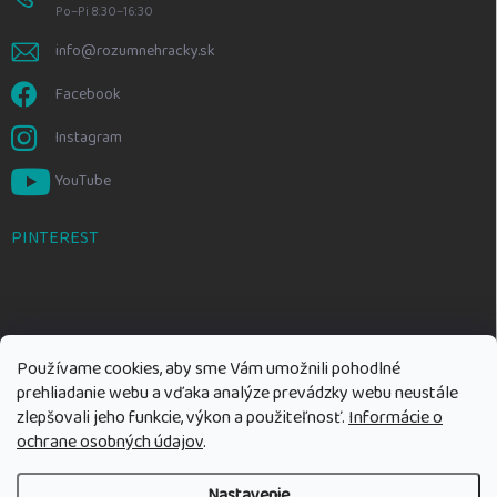
Po–Pi 8:30–16:30
info@rozumnehracky.sk
Facebook
Instagram
YouTube
PINTEREST
Používame cookies, aby sme Vám umožnili pohodlné
prehliadanie webu a vďaka analýze prevádzky webu neustále
zlepšovali jeho funkcie, výkon a použiteľnosť.
Informácie o
ochrane osobných údajov
.
Nastavenie