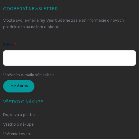
t
i
ODOBERAŤ NEWSLETTER
e
Vložte svoj e-mail a my Vám budeme zasielať informácie o nových
produktoch na našom e-shope.
EMAIL
Vložením e-mailu súhlasíte s
podmienkami ochrany osobných údajov
Prihlásiť sa
VŠETKO O NÁKUPE
Doprava a platba
Všetko o nákupe
Vrátenie tovaru