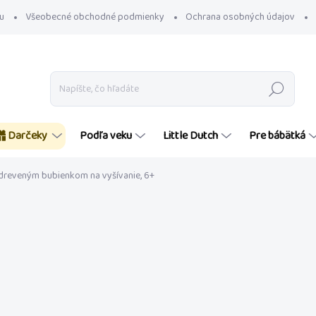
u
Všeobecné obchodné podmienky
Ochrana osobných údajov
Hľadať
Darčeky
Podľa veku
Little Dutch
Pre bábätká
 dreveným bubienkom na vyšívanie, 6+