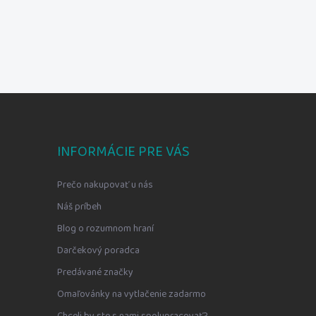
INFORMÁCIE PRE VÁS
Prečo nakupovať u nás
Náš príbeh
Blog o rozumnom hraní
Darčekový poradca
Predávané značky
Omaľovánky na vytlačenie zadarmo