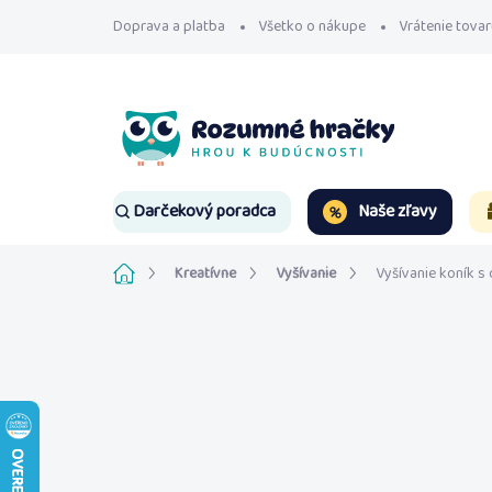
Prejsť
Doprava a platba
Všetko o nákupe
Vrátenie tovar
na
obsah
Naše zľavy
Darčekový poradca
Domov
Kreatívne
Vyšívanie
Vyšívanie koník s