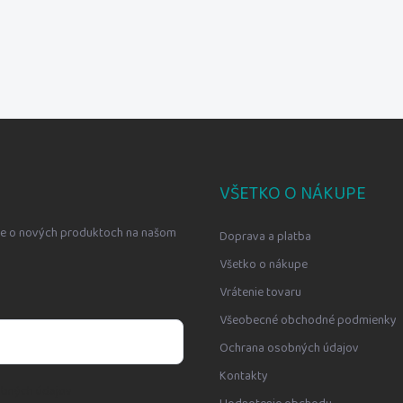
VŠETKO O NÁKUPE
cie o nových produktoch na našom
Doprava a platba
Všetko o nákupe
Vrátenie tovaru
Všeobecné obchodné podmienky
Ochrana osobných údajov
Kontakty
bných údajov