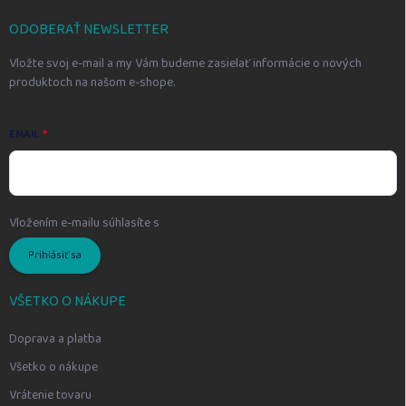
t
i
ODOBERAŤ NEWSLETTER
e
Vložte svoj e-mail a my Vám budeme zasielať informácie o nových
produktoch na našom e-shope.
EMAIL
Vložením e-mailu súhlasíte s
podmienkami ochrany osobných údajov
Prihlásiť sa
VŠETKO O NÁKUPE
Doprava a platba
Všetko o nákupe
Vrátenie tovaru