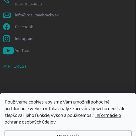
Po–Pi 8:30–16:30
info@rozumnehracky.sk
Facebook
Instagram
YouTube
PINTEREST
Používame cookies, aby sme Vám umožnili pohodlné
prehliadanie webu a vďaka analýze prevádzky webu neustále
zlepšovali jeho funkcie, výkon a použiteľnosť.
Informácie o
ochrane osobných údajov
.