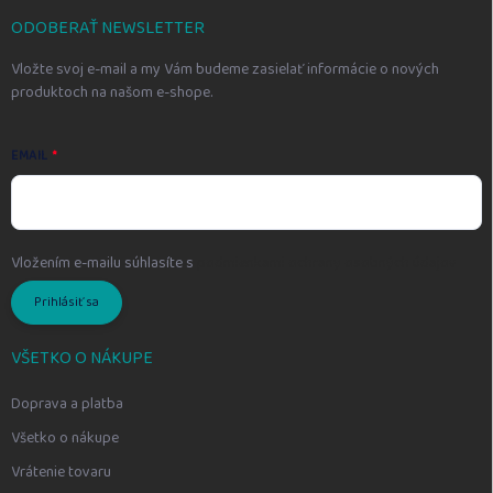
t
i
ODOBERAŤ NEWSLETTER
e
Vložte svoj e-mail a my Vám budeme zasielať informácie o nových
produktoch na našom e-shope.
EMAIL
Vložením e-mailu súhlasíte s
podmienkami ochrany osobných údajov
Prihlásiť sa
VŠETKO O NÁKUPE
Doprava a platba
Všetko o nákupe
Vrátenie tovaru