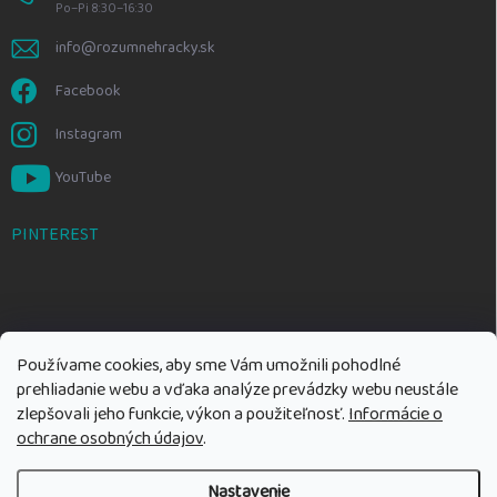
Po–Pi 8:30–16:30
info@rozumnehracky.sk
Facebook
Instagram
YouTube
PINTEREST
Používame cookies, aby sme Vám umožnili pohodlné
prehliadanie webu a vďaka analýze prevádzky webu neustále
zlepšovali jeho funkcie, výkon a použiteľnosť.
Informácie o
ochrane osobných údajov
.
Nastavenie