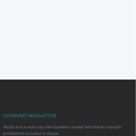
Z
á
p
ä
t
i
ODOBERAŤ NEWSLETTER
e
Vložte svoj e-mail a my Vám budeme zasielať informácie o nových
produktoch na našom e-shope.