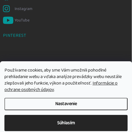
Instagram
YouTube
PINTEREST
Používame cookies, aby sme Vám umožnili pohodlné
prehliadanie webu a vďaka analýze prevádzky webu neustále
zlepšovali jeho funkcie, výkon a použiteľnosť.
Informácie o
ochrane osobných údajov
.
Nastavenie
Copyright 2026
Rozumné hračky
. Všetky práva vyhradené.
Upraviť
nastavenie cookies
Súhlasím
Vytvoril Shoptet