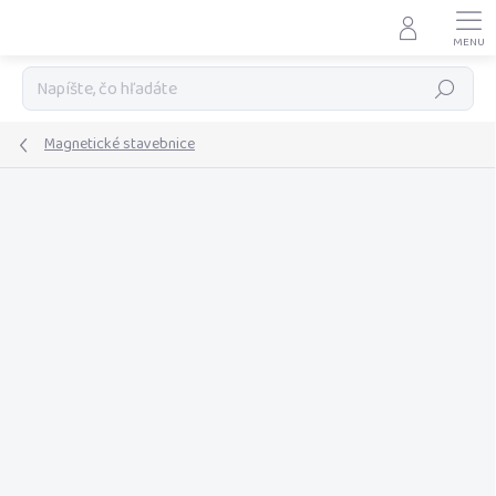
Prejsť
na
obsah
Hľadať
Magnetické stavebnice