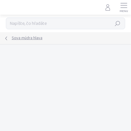
Prejsť
na
obsah
Hľadať
Sova múdra hlava