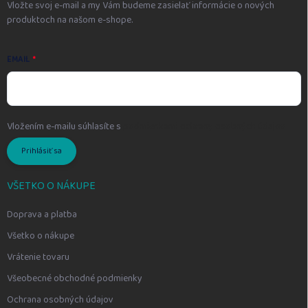
Vložte svoj e-mail a my Vám budeme zasielať informácie o nových
produktoch na našom e-shope.
EMAIL
Vložením e-mailu súhlasíte s
podmienkami ochrany osobných údajov
Prihlásiť sa
VŠETKO O NÁKUPE
Doprava a platba
Všetko o nákupe
Vrátenie tovaru
Všeobecné obchodné podmienky
Ochrana osobných údajov