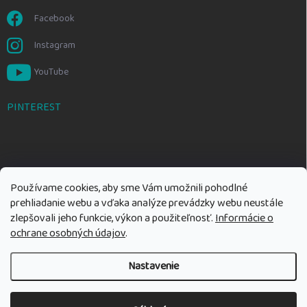
Facebook
Instagram
YouTube
PINTEREST
Používame cookies, aby sme Vám umožnili pohodlné
prehliadanie webu a vďaka analýze prevádzky webu neustále
zlepšovali jeho funkcie, výkon a použiteľnosť.
Informácie o
ochrane osobných údajov
.
Nastavenie
Copyright 2026
Rozumné hračky
. Všetky práva vyhradené.
Upraviť
nastavenie cookies