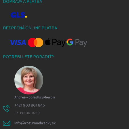
DOPRAVA A PLATBA
BEZPEČNÁ ONLINE PLATBA
POTREBUJETE PORADIŤ?
Andrea – poradí s výberom
+421 903 801 846
Po–Pi 8:30–16:30
info@rozumnehracky.sk