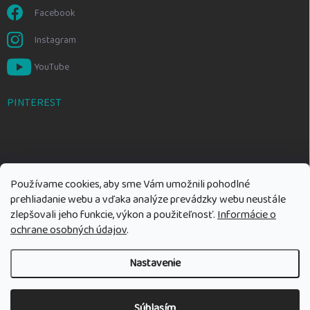
Facebook
Instagram
YouTube
PINTEREST
Používame cookies, aby sme Vám umožnili pohodlné
prehliadanie webu a vďaka analýze prevádzky webu neustále
zlepšovali jeho funkcie, výkon a použiteľnosť.
Informácie o
ochrane osobných údajov
.
Nastavenie
Copyright 2026
Rozumné hračky
. Všetky práva vyhradené.
Upraviť
nastavenie cookies
Súhlasím