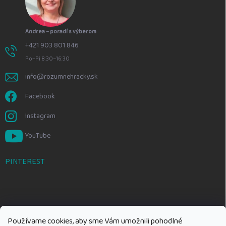
Andrea – poradí s výberom
+421 903 801 846
Po–Pi 8:30–16:30
info@rozumnehracky.sk
Facebook
Instagram
YouTube
PINTEREST
Používame cookies, aby sme Vám umožnili pohodlné