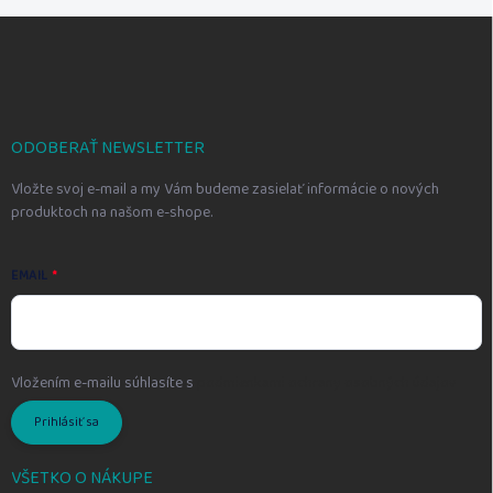
Z
á
p
ä
t
i
ODOBERAŤ NEWSLETTER
e
Vložte svoj e-mail a my Vám budeme zasielať informácie o nových
produktoch na našom e-shope.
EMAIL
Vložením e-mailu súhlasíte s
podmienkami ochrany osobných údajov
Prihlásiť sa
VŠETKO O NÁKUPE