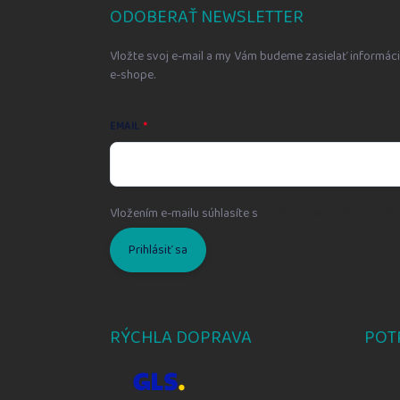
ä
ODOBERAŤ NEWSLETTER
t
i
Vložte svoj e-mail a my Vám budeme zasielať informá
e
e-shope.
EMAIL
Vložením e-mailu súhlasíte s
podmienkami ochrany oso
Prihlásiť sa
RÝCHLA DOPRAVA
POT