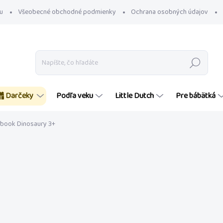
u
Všeobecné obchodné podmienky
Ochrana osobných údajov
Hľadať
Darčeky
Podľa veku
Little Dutch
Pre bábätká
book Dinosaury 3+