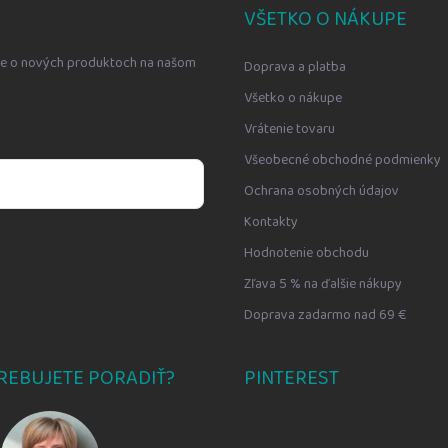
VŠETKO O NÁKUPE
cie o nových produktoch na našom
Doprava a platba
Všetko o nákupe
Vrátenie tovaru
Všeobecné obchodné podmienky
Ochrana osobných údajov
Kontakty
bných údajov
Hodnotenie obchodu
Zľava 5 % na ďalšie nákupy
Doprava zadarmo nad 69 €
REBUJETE PORADIŤ?
PINTEREST