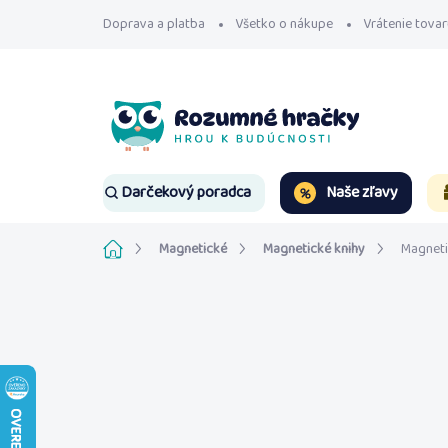
Prejsť
Doprava a platba
Všetko o nákupe
Vrátenie tovar
na
obsah
Naše zľavy
Darčekový poradca
Domov
Magnetické
Magnetické knihy
Magneti