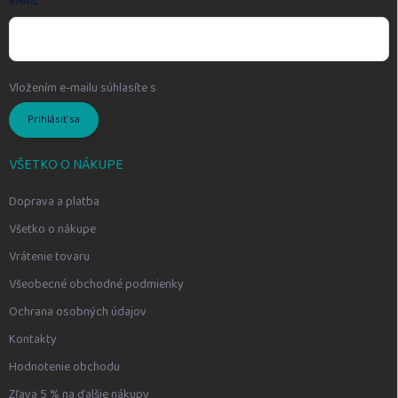
EMAIL
Vložením e-mailu súhlasíte s
podmienkami ochrany osobných údajov
Prihlásiť sa
VŠETKO O NÁKUPE
Doprava a platba
Všetko o nákupe
Vrátenie tovaru
Všeobecné obchodné podmienky
Ochrana osobných údajov
Kontakty
Hodnotenie obchodu
Zľava 5 % na ďalšie nákupy