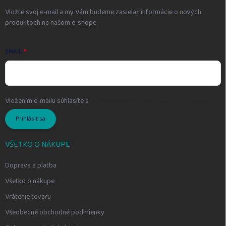
e
Vložte svoj e-mail a my Vám budeme zasielať informácie o nových
produktoch na našom e-shope.
EMAIL
Vložením e-mailu súhlasíte s
podmienkami ochrany osobných údajov
Prihlásiť sa
VŠETKO O NÁKUPE
Doprava a platba
Všetko o nákupe
Vrátenie tovaru
Všeobecné obchodné podmienky