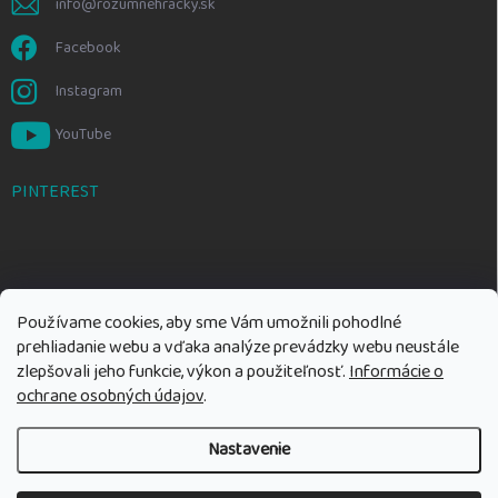
info@rozumnehracky.sk
Facebook
Instagram
YouTube
PINTEREST
Používame cookies, aby sme Vám umožnili pohodlné
prehliadanie webu a vďaka analýze prevádzky webu neustále
zlepšovali jeho funkcie, výkon a použiteľnosť.
Informácie o
ochrane osobných údajov
.
Nastavenie
Copyright 2026
Rozumné hračky
. Všetky práva vyhradené.
Upraviť