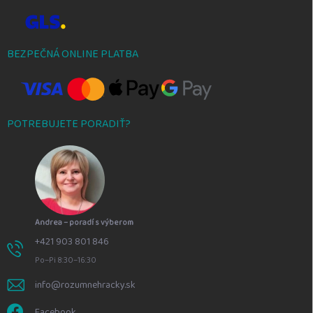
BEZPEČNÁ ONLINE PLATBA
POTREBUJETE PORADIŤ?
Andrea – poradí s výberom
+421 903 801 846
Po–Pi 8:30–16:30
info@rozumnehracky.sk
Facebook