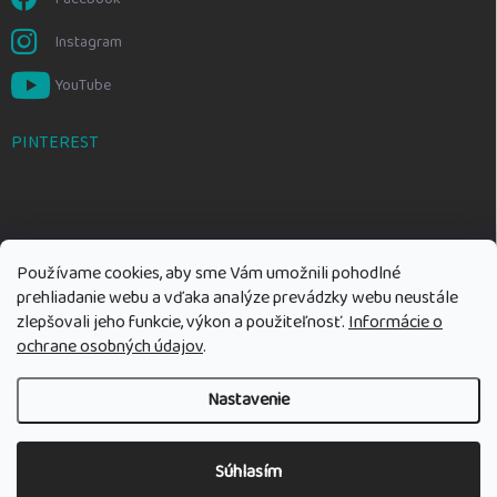
Instagram
YouTube
PINTEREST
Používame cookies, aby sme Vám umožnili pohodlné
prehliadanie webu a vďaka analýze prevádzky webu neustále
zlepšovali jeho funkcie, výkon a použiteľnosť.
Informácie o
ochrane osobných údajov
.
Nastavenie
Copyright 2026
Rozumné hračky
. Všetky práva vyhradené.
Upraviť
nastavenie cookies
Súhlasím
Vytvoril Shoptet