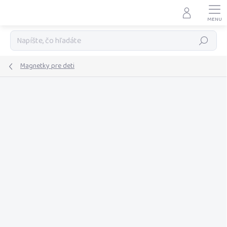
Prejsť
na
obsah
Hľadať
Magnetky pre deti