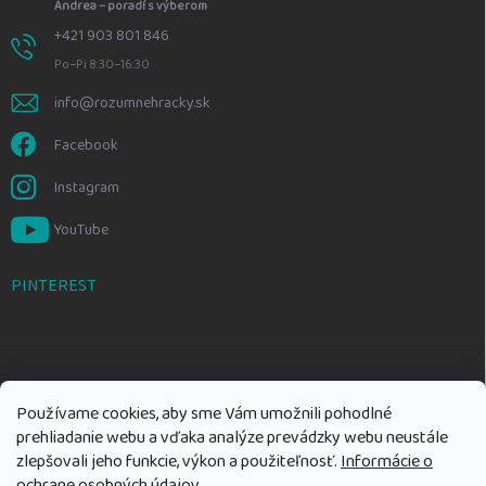
Andrea – poradí s výberom
+421 903 801 846
Po–Pi 8:30–16:30
info@rozumnehracky.sk
Facebook
Instagram
YouTube
PINTEREST
Používame cookies, aby sme Vám umožnili pohodlné
prehliadanie webu a vďaka analýze prevádzky webu neustále
zlepšovali jeho funkcie, výkon a použiteľnosť.
Informácie o
ochrane osobných údajov
.