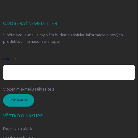
p
ä
t
i
ODOBERAŤ NEWSLETTER
e
Vložte svoj e-mail a my Vám budeme zasielať informácie o nových
produktoch na našom e-shope.
EMAIL
Vložením e-mailu súhlasíte s
podmienkami ochrany osobných údajov
Prihlásiť sa
VŠETKO O NÁKUPE
Doprava a platba