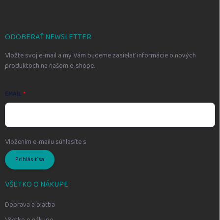
p
ä
t
i
ODOBERAŤ NEWSLETTER
e
Vložte svoj e-mail a my Vám budeme zasielať informácie o nových
produktoch na našom e-shope.
EMAIL
Vložením e-mailu súhlasíte s
podmienkami ochrany osobných údajov
Prihlásiť sa
VŠETKO O NÁKUPE
Doprava a platba