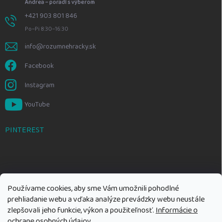
Andrea – poradí s výberom
+421 903 801 846
Po–Pi 8:30–16:30
info@rozumnehracky.sk
Facebook
Instagram
YouTube
PINTEREST
Používame cookies, aby sme Vám umožnili pohodlné
prehliadanie webu a vďaka analýze prevádzky webu neustále
zlepšovali jeho funkcie, výkon a použiteľnosť.
Informácie o
ochrane osobných údajov
.