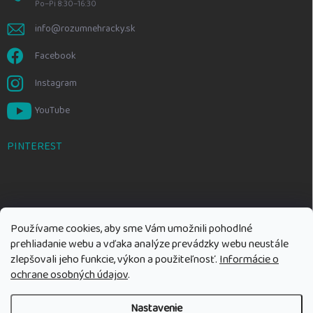
Po–Pi 8:30–16:30
info@rozumnehracky.sk
Facebook
Instagram
YouTube
PINTEREST
Používame cookies, aby sme Vám umožnili pohodlné
prehliadanie webu a vďaka analýze prevádzky webu neustále
zlepšovali jeho funkcie, výkon a použiteľnosť.
Informácie o
ochrane osobných údajov
.
Nastavenie