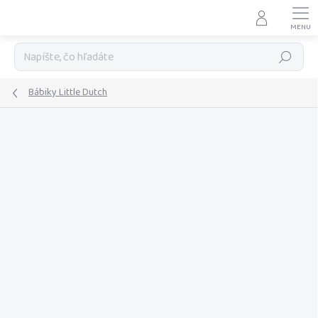
Prejsť
na
obsah
Hľadať
Bábiky Little Dutch