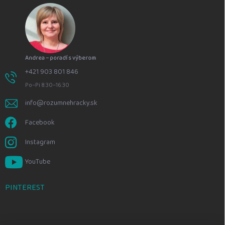
Andrea – poradí s výberom
+421 903 801 846
Po–Pi 8:30–16:30
info@rozumnehracky.sk
Facebook
Instagram
YouTube
PINTEREST