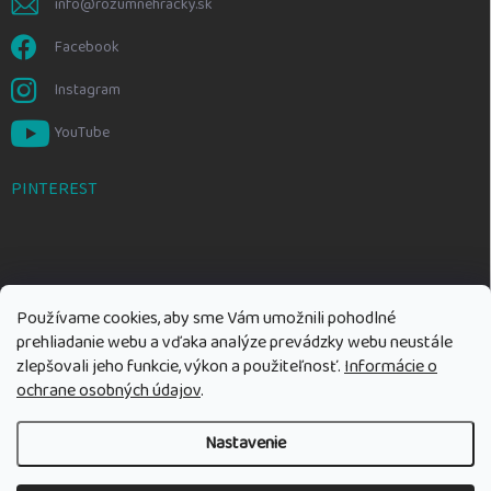
info@rozumnehracky.sk
Facebook
Instagram
YouTube
PINTEREST
Používame cookies, aby sme Vám umožnili pohodlné
prehliadanie webu a vďaka analýze prevádzky webu neustále
zlepšovali jeho funkcie, výkon a použiteľnosť.
Informácie o
ochrane osobných údajov
.
Nastavenie
Copyright 2026
Rozumné hračky
. Všetky práva vyhradené.
Upraviť