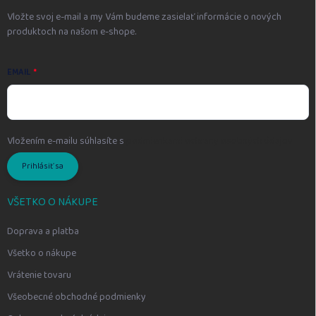
e
Vložte svoj e-mail a my Vám budeme zasielať informácie o nových
produktoch na našom e-shope.
EMAIL
Vložením e-mailu súhlasíte s
podmienkami ochrany osobných údajov
Prihlásiť sa
VŠETKO O NÁKUPE
Doprava a platba
Všetko o nákupe
Vrátenie tovaru
Všeobecné obchodné podmienky