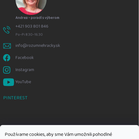
Andrea – poradí s výberom
+421 903 801 846
Po–Pi 8:30–16:30
info@rozumnehracky.sk
Facebook
Instagram
YouTube
PINTEREST
Používame cookies, aby sme Vám umožnili pohodlné