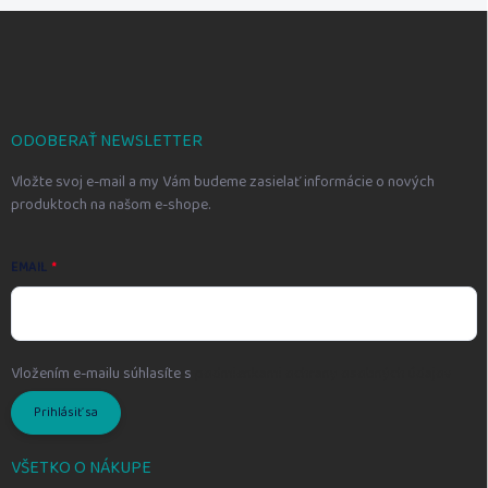
Z
á
p
ä
t
i
ODOBERAŤ NEWSLETTER
e
Vložte svoj e-mail a my Vám budeme zasielať informácie o nových
produktoch na našom e-shope.
EMAIL
Vložením e-mailu súhlasíte s
podmienkami ochrany osobných údajov
Prihlásiť sa
VŠETKO O NÁKUPE